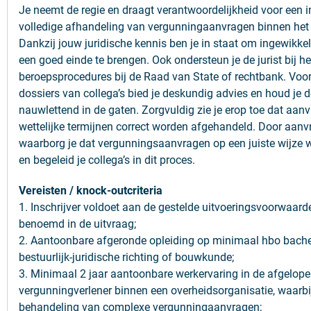
Je neemt de regie en draagt verantwoordelijkheid voor een i
volledige afhandeling van vergunningaanvragen binnen het
Dankzij jouw juridische kennis ben je in staat om ingewikke
een goed einde te brengen. Ook ondersteun je de jurist bij h
beroepsprocedures bij de Raad van State of rechtbank. Voor
dossiers van collega’s bied je deskundig advies en houd je 
nauwlettend in de gaten. Zorgvuldig zie je erop toe dat aan
wettelijke termijnen correct worden afgehandeld. Door aanvr
waarborg je dat vergunningsaanvragen op een juiste wijze
en begeleid je collega’s in dit proces.
Vereisten / knock-outcriteria
1. Inschrijver voldoet aan de gestelde uitvoeringsvoorwaar
benoemd in de uitvraag;
2. Aantoonbare afgeronde opleiding op minimaal hbo bachel
bestuurlijk-juridische richting of bouwkunde;
3. Minimaal
2
jaar aantoonbare werkervaring in de afgelopen
vergunningverlener binnen een overheidsorganisatie, waarbi
behandeling van complexe vergunningaanvragen;