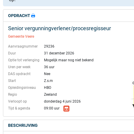
OPDRACHT
Senior vergunningverlener/procesregisseur
Gemeente Veere
Aanvraagnummer
29236
Duur
31 december 2026
Optie tot verlenging
Mogelijk maar nog niet bekend
Uren per week
36 uur
DAS opdracht
Nee
Start
Z.s.m
Opleidingsniveau
HBO
Regio
Zeeland
Verloopt op
donderdag 4 juni 2026
Tijd & agenda
09:00 uur
BESCHRIJVING