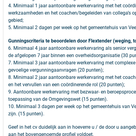
4. Minimaal 1 jaar aantoonbare werkervaring met het coörd
werkzaamheden en het coachen/begeleiden van collega’s op
gebied;
5. Minimaal 2 dagen per week op het gemeentehuis van Vee
Gunningscriteria te beoordelen door Flextender (weging, t
6
. Minimaal
4
jaar aantoonbare werkervaring als senior verg
de afgelopen 7 jaar binnen een overheidsorganisatie (
3
0 pu
7
. Minimaal 3 jaar aantoonbare werkervaring met complexe 
gevoelige vergunningaanvragen (20 punten);
8
. Minimaal 2 jaar aantoonbare werkervaring met het coach
en het vervullen van een coördinerende rol (2
0
punten);
9
. Aantoonbare werkervaring met bezwaar- en beroepsproc
toepassing van de Omgevingswet (15 punten).
10. Minimaal 3 dagen per week op het gemeentehuis van V
zijn. (15 punten).
Geef in het cv duidelijk aan in hoeverre u / de door u aang
aan het bovengenoemde profiel voldoet.