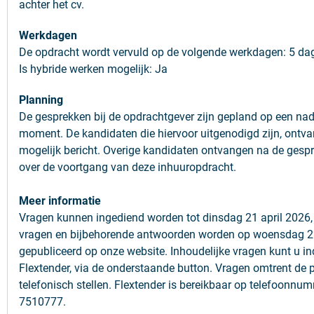
achter het cv.
Werkdagen
De opdracht wordt vervuld op de volgende werkdagen: 5 d
Is hybride werken mogelijk: Ja
Planning
De gesprekken bij de opdrachtgever zijn gep
land o
p
een nad
moment
.
D
e
kandidaten die hiervoor uitgenodigd zijn, ontv
mogelijk
b
ericht. Overige kandidaten ontvangen na de gespr
over de voortgang van deze inhuuropdracht.
Meer informatie
Vragen kunnen ingediend worden tot dinsdag 21 april 2026,
vragen en bijbehorende antwoorden worden op woensdag 22
gepubliceerd op onze website. Inhoudelijke vragen kunt u in
Flextender, via de onderstaande button. Vragen omtrent de 
telefonisch stellen. Flextender is bereikbaar op telefoonnu
7510777.